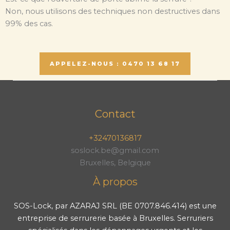
Non, nous utilisons des techniques non destructives dans
99% des cas.
APPELEZ-NOUS : 0470 13 68 17
Contact
+32470136817
soslock.be@gmail.com
Bruxelles, Belgique
À propos
SOS-Lock, par AZARAJ SRL (BE 0707.846.414) est une
entreprise de serrurerie basée à Bruxelles. Serruriers