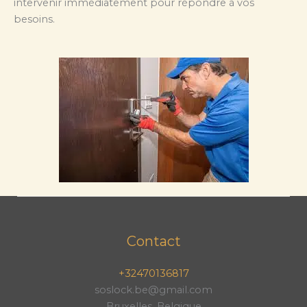
intervenir immédiatement pour répondre à vos
besoins.
Contact
+32470136817
soslock.be@gmail.com
Bruxelles, Belgique