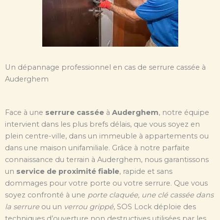
Un dépannage professionnel en cas de serrure cassée à
Auderghem
Face à une
serrure cassée
à
Auderghem
, notre équipe
intervient dans les plus brefs délais, que vous soyez en
plein centre-ville, dans un immeuble à appartements ou
dans une maison unifamiliale. Grâce à notre parfaite
connaissance du terrain à Auderghem, nous garantissons
un
service de proximité fiable
, rapide et sans
dommages pour votre porte ou votre serrure. Que vous
soyez confronté à une
porte claquée, une clé cassée dans
la serrure
ou un
verrou grippé
, SOS Lock déploie des
techniques d’ouverture non destructives utilisées par les