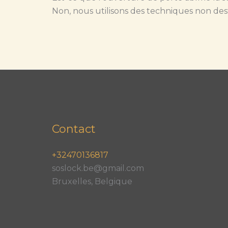
Non, nous utilisons des techniques non des
Contact
+32470136817
soslock.be@gmail.com
Bruxelles, Belgique