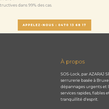
tructives dans 99% des cas.
APPELEZ-NOUS : 0470 13 68 17
À propos
SOS-Lock, par AZARAJ SR
serrurerie basée à Bruxell
dépannages urgents et le
services rapides, fiables 
tranquillité d'esprit.