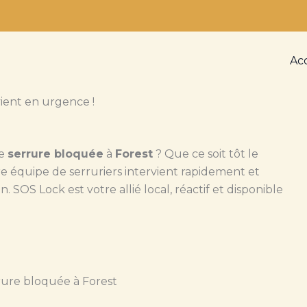
Ac
ient en urgence !
de
serrure bloquée
à
Forest
? Que ce soit tôt le
tre équipe de serruriers intervient rapidement et
 SOS Lock est votre allié local, réactif et disponible
rure bloquée à Forest