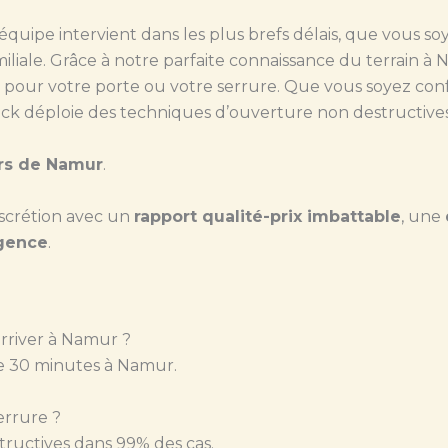
 équipe intervient dans les plus brefs délais, que vous s
iale. Grâce à notre parfaite connaissance du terrain à
 pour votre porte ou votre serrure. Que vous soyez co
ock déploie des techniques d’ouverture non destructives 
rs de Namur
.
iscrétion avec un
rapport qualité-prix imbattable
, une
rgence
.
rriver à Namur ?
e 30 minutes à Namur.
errure ?
tructives dans 99% des cas.