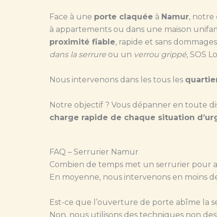
Face à une
porte claquée
à
Namur
, notre
à appartements ou dans une maison unifamil
proximité fiable
, rapide et sans dommages
dans la serrure
ou un
verrou grippé
, SOS L
Nous intervenons dans les tous les
quartie
Notre objectif ? Vous dépanner en toute d
charge rapide de chaque situation d’u
FAQ – Serrurier Namur
Combien de temps met un serrurier pour a
En moyenne, nous intervenons en moins d
Est-ce que l’ouverture de porte abîme la s
Non, nous utilisons des techniques non des