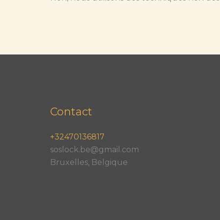
Contact
+32470136817
soslock.be@gmail.com
Bruxelles, Belgique