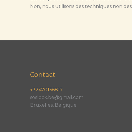
Non, nous utilisons des techniques non des
Contact
+32470136817
soslock.be@gmail.com
Bruxelles, Belgique