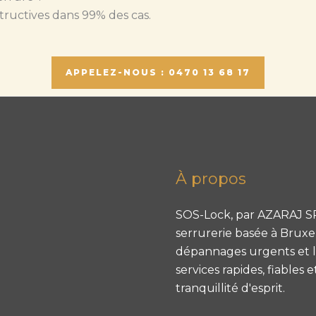
tructives dans 99% des cas.
APPELEZ-NOUS : 0470 13 68 17
À propos
SOS-Lock, par AZARAJ SR
serrurerie basée à Bruxell
dépannages urgents et le
services rapides, fiables 
tranquillité d'esprit.