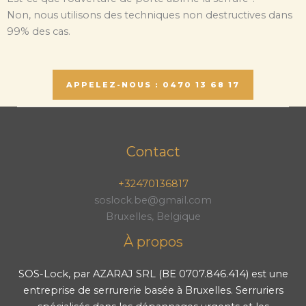
Non, nous utilisons des techniques non destructives dans
99% des cas.
APPELEZ-NOUS : 0470 13 68 17
Contact
+32470136817
soslock.be@gmail.com
Bruxelles, Belgique
À propos
SOS-Lock, par AZARAJ SRL (BE 0707.846.414) est une
entreprise de serrurerie basée à Bruxelles. Serruriers